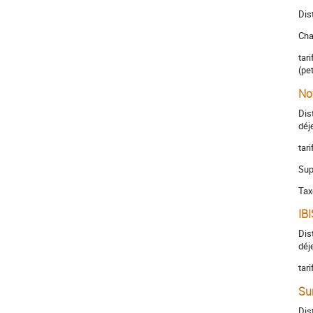
Dis
Cha
tar
(pe
No
Dis
déj
tar
Sup
Tax
IBI
Dis
déj
tar
Su
Dis