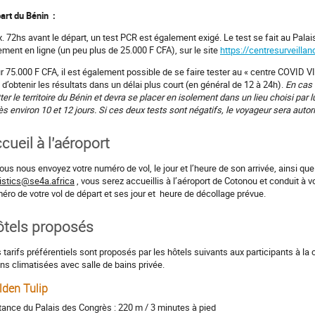
art du Bénin :
. 72hs avant le départ, un test PCR est également exigé. Le test se fait au Pal
ement en ligne (un peu plus de 25.000 F CFA), sur le site
https://centresurveillan
r 75.000 F CFA, il est également possible de se faire tester au « centre COVID VIP 
n d’obtenir les résultats dans un délai plus court (en général de 12 à 24h).
En cas 
tter le territoire du Bénin et devra se placer en isolement dans un lieu choisi par l
ès environ 10 et 12 jours. Si ces deux tests sont négatifs, le voyageur sera autori
cueil à l’aéroport
vous nous envoyez votre numéro de vol, le jour et l’heure de son arrivée, ainsi que
istics@se4a.africa
, vous serez accueillis à l’aéroport de Cotonou et conduit à v
éro de votre vol de départ et ses jour et heure de décollage prévue.
tels proposés
 tarifs préférentiels sont proposés par les hôtels suivants aux participants à
ns climatisées avec salle de bains privée.
lden Tulip
tance du Palais des Congrès : 220 m / 3 minutes à pied