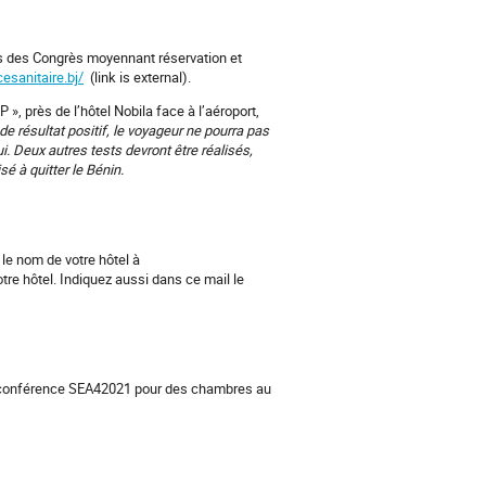
ais des Congrès moyennant réservation et
cesanitaire.bj/
(link is external).
», près de l’hôtel Nobila face à l’aéroport,
de résultat positif, le voyageur ne pourra pas
ui. Deux autres tests devront être réalisés,
sé à quitter le Bénin.
 le nom de votre hôtel à
otre hôtel. Indiquez aussi dans ce mail le
 la conférence SEA42021 pour des chambres au