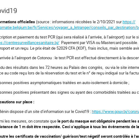
ovid19
ormations officielles
(source : informations récoltées le 2/10/2021 sur
https://
lomatie.belgium.be/fr/Services/voyager_a_letranger/conseils_par_destination/b
ription et paiement du test PCR (qui sera réalisé à l’arrivée, à l’aéroport) sur le si
ps://centresurveillancesanitaire.bj/
Payement par VISA ou Mastercard possible. O
éroport et un reçu. Le prix était de 52029 CFA (XOF), frais inclus, mais semble av
’arrivée à l’aéroport de Cotonou : le test PCR est effectué directement à la descent
du des résultats dans les 72 heures au Palais des congrès, ou via le site intern
ce au code reçu lors de la réservation du test et le n° de reçu indiqué sur la factu
sonnes positives asymptomatiques traitées en auto-isolement à domicile ;
sonnes positives présentant des signes ou ayant des comorbidités traitées au ce
cautions sur place :
Bénin dispose d’un site d’information sur le Covid19 :
https://www.gouv.bj/coron
mi les mesures, on constate que
le port du masque est obligatoire pendant les s
distance de 1 m doit être respectée. Ceci s’applique à tous les événements de l
outre les certificats de vaccination/ guérison/test négatif seront contrôlés à l’a