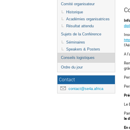
Comité organisateur
C
Historique
Académies organisatrices
Inf
dip
Résultat attendu
Insc
Sujets de la Conférence
htt
Séminaires
l’A
Speakers & Posters
A l
Conseils logistiques
Ren
Ordre du jour
grâ
Per
Contact
Per
contact@se4a.africa
Pré
Le 
Par
la 
En 