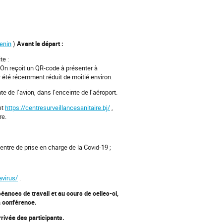
enin
)
Avant le départ :
te :
n reçoit un QR-code à présenter à
ir été récemment réduit de moitié environ.
e de l’avion, dans l’enceinte de l’aéroport.
et
https://centresurveillancesanitaire.bj/
,
re.
ntre de prise en charge de la Covid-19 ;
avirus/
.
éances de travail et au cours de celles-ci,
a conférence.
rrivée des participants.