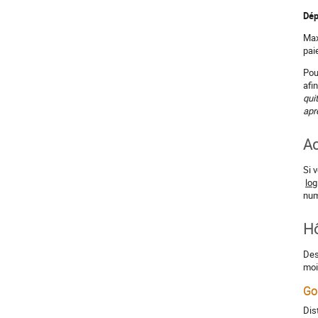
Dép
Max
pai
Pou
afi
qui
apr
Ac
Si 
log
num
Hô
Des
moi
Go
Dis