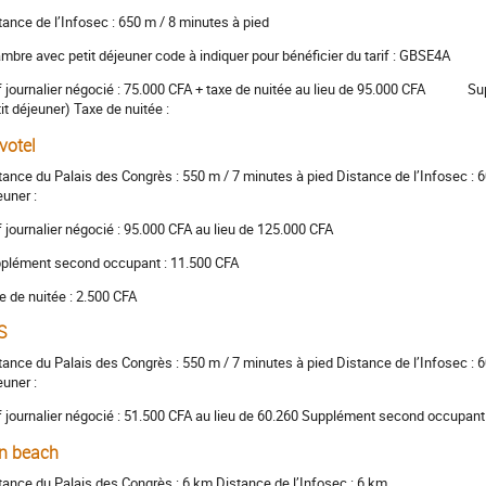
tance de l’Infosec : 650 m / 8 minutes à pied
mbre avec petit déjeuner code à indiquer pour bénéficier du tarif : GBSE4A
if journalier négocié : 75.000 CFA + taxe de nuitée au lieu de 95.000 CFA S
tit déjeuner) Taxe de nuitée :
votel
tance du Palais des Congrès : 550 m / 7 minutes à pied Distance de l’Infosec : 
euner :
if journalier négocié : 95.000 CFA au lieu de 125.000 CFA
plément second occupant : 11.500 CFA
e de nuitée : 2.500 CFA
S
tance du Palais des Congrès : 550 m / 7 minutes à pied Distance de l’Infosec : 
euner :
if journalier négocié : 51.500 CFA au lieu de 60.260 Supplément second occupant 
n beach
tance du Palais des Congrès : 6 km Distance de l’Infosec : 6 km